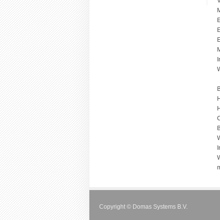
M
E
E
E
I
W
B
H
H
B
W
I
W
m
Copyright © Domas Systems B.V.