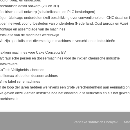
Voorontwerp en onderzoek
echanisch detail ontwerp (2D en 3D)
lectrisch detail ontwerp (schakelkasten en PLC besturingen)
igen fabricage onderdelen (zelf beschikking over conventionele en CNC draai en
igen netwerk voor uitbesteden van onderdelen (Nederland, Oost Europa en Azie)
Montage en assemblage van de machines
nstallatie van de machines wereldwijd
e zijn specialist met diverse eigen machines in verschillende industrieën:
akkerij machines voor Cake Concepts BV
ydraulische persen en doseermachines voor de inkt en chemische industrie
arskrakers
CoTech Veiligheidsschermen
olliemax oliebollen doseermachines
hite label seriemachines
n de loop der jaren hebben we tevens een grote verscheidenheid aan eenmalig 
e geven onze klanten instructie hoe het onderhoud te verrichten en als het gewe
achines uit.
Pancake sandwich Dorayaki
Man