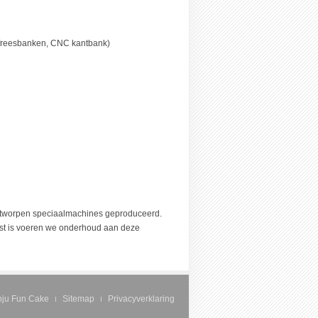
 freesbanken, CNC kantbank)
ontworpen speciaalmachines geproduceerd.
nst is voeren we onderhoud aan deze
ju Fun Cake
Sitemap
Privacyverklaring